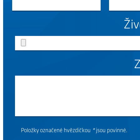
Živ
Z
ABSOLVENT ST
Co už byste měli umět a co by vás mělo ba
Absolve
ABSOLVENT ELEK
Položky označené hvězdičkou
*
jsou povinné.