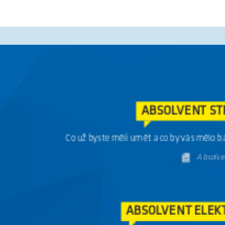
ABSOLVENT ELEK
Jaký by měl být absolvent ele
Absolvent 
ABSOLVENT ST
Co už byste měli umět a co by vás mělo ba
Absolve
ABSOLVENT ELEK