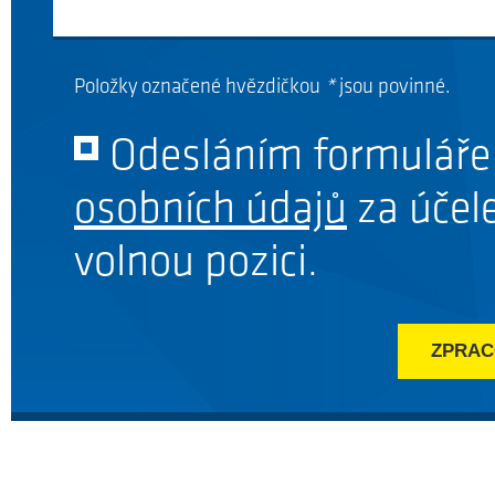
Položky označené hvězdičkou
*
jsou povinné.
Odesláním formuláře
osobních údajů
za účel
volnou pozici.
ABSOLVENT ST
Co už byste měli umět a co by vás mělo ba
Absolve