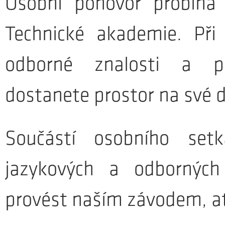
Osobní pohovor probíhá
Technické akademie. Př
odborné znalosti a pr
dostanete prostor na své d
Součástí osobního set
jazykových a odbornýc
provést naším závodem, ať 