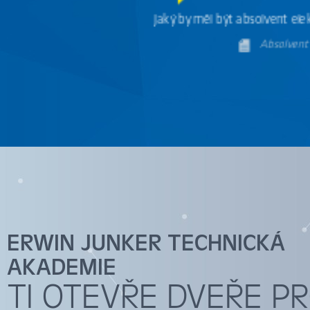
Jaký by měl být absolvent ele
Absolvent 
ABSOLVENT ST
Co už byste měli umět a co by vás mělo ba
Absolve
ERWIN JUNKER TECHNICKÁ
AKADEMIE
ABSOLVENT ELEK
TI OTEVŘE DVEŘE P
Jaký by měl být absolvent ele