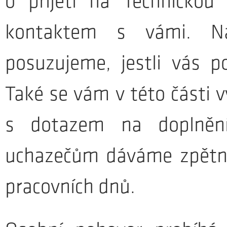
o přijetí na Technickou
kontaktem s vámi. Na
posuzujeme, jestli vás 
Také se vám v této části 
s dotazem na doplnění
uchazečům dáváme zpětno
pracovních dnů.