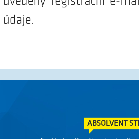
uvedený registrační e-mai
ABSOLVENT ST
údaje.
Co už byste měli umět a co by vás mělo ba
Absolve
ABSOLVENT ELEK
Jaký by měl být absolvent ele
Absolvent 