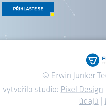
PŘIHLASTE SE
© Erwin Junker T
vytvořilo studio:
Pixel Design
údajů
|