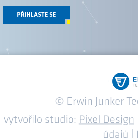
PŘIHLASTE SE
© Erwin Junker T
vytvořilo studio:
Pixel Design
údajů
|