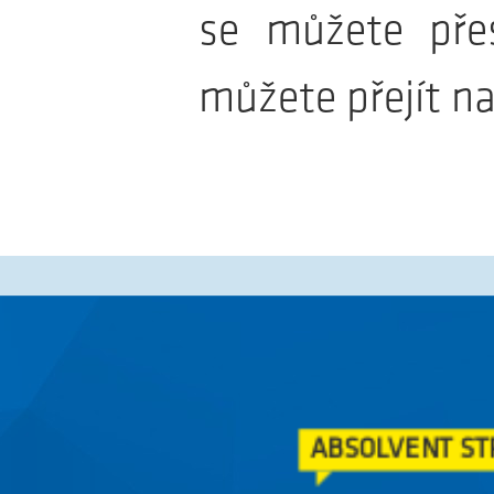
ABSOLVENT ST
se můžete pře
Co už byste měli umět a co by vás mělo ba
můžete přejít n
Absolve
ABSOLVENT ELEK
Jaký by měl být absolvent ele
Absolvent 
ABSOLVENT ST