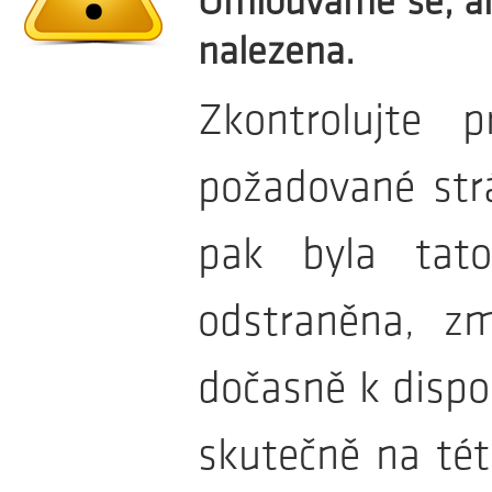
Omlouváme se, al
ABSOLVENT ST
nalezena.
Co už byste měli umět a co by vás mělo ba
Zkontrolujte
Absolve
požadované str
pak byla tato
ABSOLVENT ELEK
odstraněna, zm
Jaký by měl být absolvent ele
Absolvent 
dočasně k dispo
skutečně na té